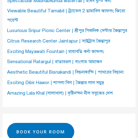
Spectacular Madhabkunda waterfall | মাধব কুন্ড ঝর্না
Viewable Beautiful Tamabil | ট্র্যাভেল 2 তামাবিল জাফলং জিরো
পয়েন্ট
Luxurious Sripur Picnic Center | শ্রীপুর পিকনিক সেন্টার জৈন্তাপুর
Citrus Research Center Jaintapur | সাইট্রাস জৈন্তাপুর
Exciting Mayawati Fountain | মায়াবতি ঝর্না জাফলং
Sensational Ratargul | রাতারগুল | বাংলার আমাজন
Aesthetic Beautiful Bisnakandi | বিছনাকান্দি | পাথরের বিছানা
Exciting Dibir Hawor | শাপলা বিল | জৈন্তার লাল সমুদ্র
Amazing Lala Khal (লালাখাল) | দৃষ্টিনন্দন নীল সবুজের দেশ
BOOK YOUR ROOM