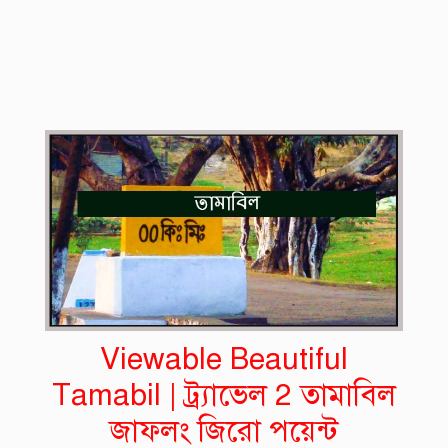
Viewable Beautiful
Tamabil | ট্র্যাভেল 2 তামাবিল
জাফলং জিরো পয়েন্ট