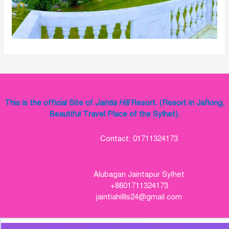
This is the official Site of
Jaintia Hill
Resort. (Resort in Jaflong,
Beautiful Travel Place of the Sylhet).
Contact: 01711324173
Alubagan Jaintapur Sylhet
+8801711324173
jaintiahillls24@gmail.com