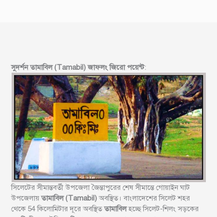
সুদর্শন তামাবিল (Tamabil) জাফলং জিরো পয়েন্ট
:
সিলেটের সীমান্তবর্তী উপজেলা জৈন্তাপুরের শেষ সীমান্তে গোয়াইন ঘাট
উপজেলায়
তামাবিল (Tamabil)
অবস্থিত। বাংলাদেশের সিলেট শহর
থেকে 54 কিলোমিটার দূরে অবস্থিত
তামাবিল
হচ্ছে সিলেট-শিলং সড়কের