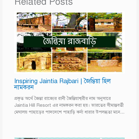
Related Posts
Inspiring Jaintia Rajbari | জৈন্তিয়া হিল
নামকরন
প্রকৃত অর্থে জৈন্তা রাজ্যের রানী জৈন্তিয়াশ্বরীর নাম অনুসারে
Jaintia Hill Resort এর নামকরন করা হয়। ভারতের সীমান্তবর্তী
মেঘালয় পাহাড়ের পাদদেশে পাহাড়ি ঝর্না ধারার উপলব্ধতা মনে…