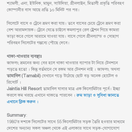
শ্যামলী, এনা, ইউনিক, মামুন, সাউদিয়া, গ্রীনলাইন, মিতালী প্রভৃতি পরিবহণ
কোম্পানীর বাস আছে প্রতি ১০ মিনিট পর পর।
সিলেটে বাসে ও ট্রেনে ভ্রমণ করা যায়। তবে বাসের চেয়ে ট্রেনে ভ্রমণ করা
বেশ আরামদায়ক। ট্রেনে যেতে চাইলে কমলাপুর রেল ই্রেশন গিয়ে কামরা
ভাড়া করে গেলে আরামে যাওয়া যায়। বাসে গেলে গ্রীনল্যান্ড ও সোহাগ
পরিবহন সিলেটের গন্তব্যে পৌছে দেবে।
থাকা-খাওয়ার ব্যবস্থাঃ
জাফলং ভ্রমনের জন্য বের হলে থাকা খাওয়ার ব্যাপার টা নিয়ে টেনশনে
পড়তে হতো । কিন্তু বর্তমানে সে রকম আর টেনশন নাই । জাফলং অথবা
তামাবিল (Tamabil)
যেখানে গড়ে উঠেছে ছোট বড় অনেক হোটেল ও
রিসোর্ট ।
Jaintia Hill Resort
তামাবিল যাবার মাত্র এক কিলোমিটার পূর্বে। ইচ্ছা
করলে কম খরছে এখানে থাকতে পারবেন ।
রুম ভাড়া ও সুবিধা জানতে
এখানে ক্লিক করুন ।
Summary
:
1980’র দশকে সিলেটের সাথে 55 কিলোমিটার সড়ক তৈরি হওয়ার মাধ্যমে
দেশের অন্যান্য সকল অঞ্চল থেকে এই এলাকার সাথে সড়ক-যোগাযোগ