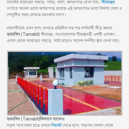
সরাসরি ভারতের পাহাড়, পর্বত, ঝার্না, জলপ্রপাত দেখা যায়।
সীমান্তের
ওপারে অনেক গুলো জলপ্রপাত রয়েছে এই জলপ্রপাত গুলো বিকাল বেলা ও
গোধুলীর সময় দেখতে চমৎকার লাগে।
নয়নাভীরাম এসব দৃশ্য দেখতে প্রতিদিন শত শত দর্শনার্থী ভীড় জমায়
তামাবিল (Tamabil)
সীমান্তে। বাংলাদেশের সীমান্তবর্তী একটি এলাকা।
এখান থেকে ভারতের পাহাড়, বার্মা ছাড়াও অনেক দর্শণীয় স্থান দেখা যায়।
তামাবিল (Tamabil)কিভাবে যাবেনঃ
সড়ক পথে ঢাকা হতে প্রথমে
সিলেট
যেতে হবে; অতপর সেখান থেকে