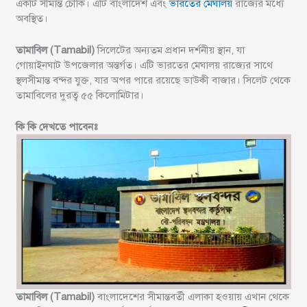
একটি সীমান্ত চৌকি। এটি বাংলাদেশ এবং
ভারতের মেঘালয়
রাজ্যের মধ্যে
অবস্থিত।
তামাবিল (Tamabil)
সিলেটের অন্যতম প্রধান দর্শনীয় স্থান, যা
গোয়াইনঘাট উপজেলার অন্তর্গত। এটি ভারতের মেঘালয় রাজ্যের সাথে
স্থলসীমান্ত বন্দর যুক্ত, যার অপর পারে রয়েছে ডাউকী বাজার। সিলেট থেকে
তামাবিলের দুরত্ব ৫৫ কিলোমিটার।
কি কি দেখতে পাবেনঃ
তামাবিল (Tamabil)
বাংলাদেশের সীমান্তবর্তী এলাকা হওয়ায় এখান থেকে