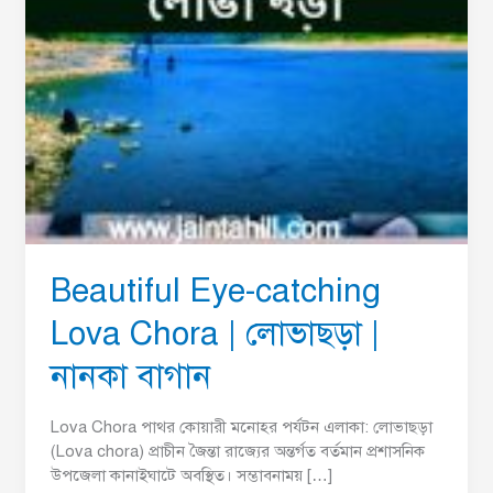
নানকা
বাগান
Beautiful Eye-catching
Lova Chora | লোভাছড়া |
নানকা বাগান
Lova Chora পাথর কোয়ারী মনোহর পর্যটন এলাকা: লােভাছড়া
(Lova chora) প্রাচীন জৈন্তা রাজ্যের অন্তর্গত বর্তমান প্রশাসনিক
উপজেলা কানাইঘাটে অবস্থিত। সম্ভাবনাময় […]