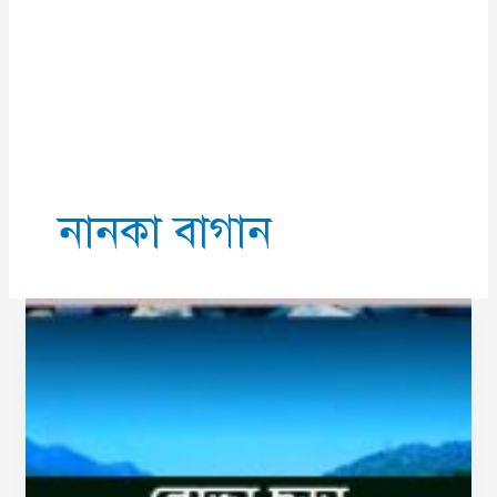
নানকা বাগান
Beautiful
Eye-
catching
Lova
Chora
|
লোভাছড়া
|