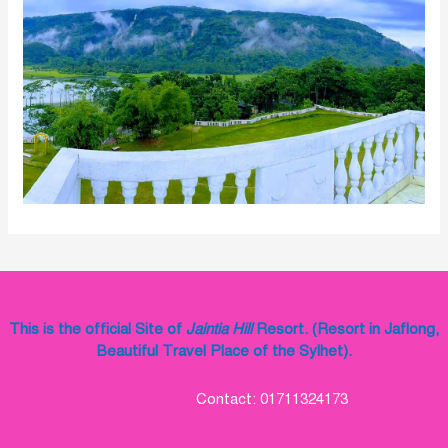
This is the official Site of
Jaintia Hill
Resort. (Resort in Jaflong,
Beautiful Travel Place of the Sylhet).
Contact: 01711324173