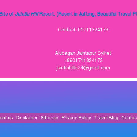
 Site of
Jaintia Hill
Resort. (Resort in Jaflong, Beautiful Travel Pl
Contact: 01711324173
Alubagan Jaintapur Sylhet
+8801711324173
jaintiahillls24@gmail.com
out us
Disclaimer
Sitemap
Privacy Policy
Travel Blog
Contac