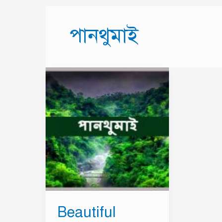
পানথুমাই
Beautiful
Pantumai
|
পানথুমাই
|
লংথুমাই
ঝর্ণাধারা
Beautiful