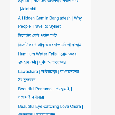
Sylhet | সিলেটের আকর্ষনীয় পর্যটন স্পট
।|Jaintahill
A Hidden Gem in Bangladesh | Why
People Travel to Sylhet
সিলেটের বেস্ট পর্যটন স্পট
সিলেট ভ্রমণ: প্রাকৃতিক সৌন্দর্যের লীলাভূমি
HumHum Water Falls । রোমাঞ্চকর
হামহাম ঝর্না | দুর্গম অ্যাডভেঞ্চার
Lawachara | লাউয়াছড়া | বাংলাদেশের
2য় সুন্দরবন
Beautiful Pantumai | পানথুমাই |
লংথুমাই ঝর্ণাধারা
Beautiful Eye-catching Lova Chora |
লোভাছড়া | নানকা বাগান