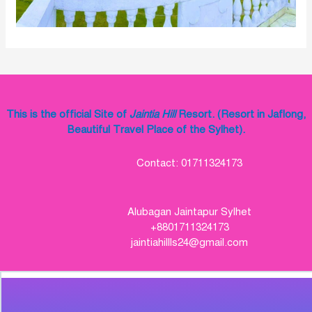
This is the official Site of
Jaintia Hill
Resort. (Resort in Jaflong,
Beautiful Travel Place of the Sylhet).
Contact: 01711324173
Alubagan Jaintapur Sylhet
+8801711324173
jaintiahillls24@gmail.com