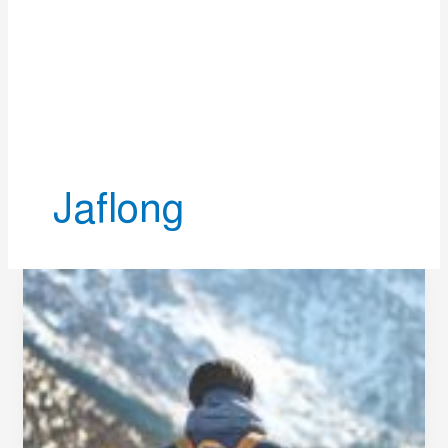
Jaflong
The
Most
Attractive
Travel
Place
in
Sylhet
|