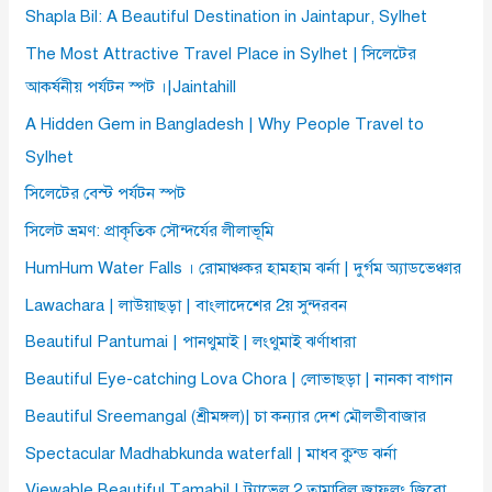
Shapla Bil: A Beautiful Destination in Jaintapur, Sylhet
The Most Attractive Travel Place in Sylhet | সিলেটের
আকর্ষনীয় পর্যটন স্পট ।|Jaintahill
A Hidden Gem in Bangladesh | Why People Travel to
Sylhet
সিলেটের বেস্ট পর্যটন স্পট
সিলেট ভ্রমণ: প্রাকৃতিক সৌন্দর্যের লীলাভূমি
HumHum Water Falls । রোমাঞ্চকর হামহাম ঝর্না | দুর্গম অ্যাডভেঞ্চার
Lawachara | লাউয়াছড়া | বাংলাদেশের 2য় সুন্দরবন
Beautiful Pantumai | পানথুমাই | লংথুমাই ঝর্ণাধারা
Beautiful Eye-catching Lova Chora | লোভাছড়া | নানকা বাগান
Beautiful Sreemangal (শ্রীমঙ্গল)| চা কন্যার দেশ মৌলভীবাজার
Spectacular Madhabkunda waterfall | মাধব কুন্ড ঝর্না
Viewable Beautiful Tamabil | ট্র্যাভেল 2 তামাবিল জাফলং জিরো