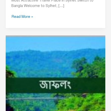
Most Attractive Travel Place in Sylhet Switch to
Bangla Welcome to Sylhet, […]
Read More »
Historical
Beauty
“Jaflong”
|
প্রকৃতি
কন্যা
জাফলং