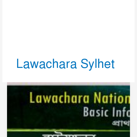
Lawachara Sylhet
Lawachara
|
লাউয়াছড়া
|
বাংলাদেশের
2য়
সুন্দরবন