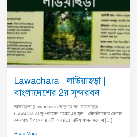
Lawachara | লাউয়াছড়া |
বাংলাদেশের 2য় সুন্দরবন
লাউয়াছড়া (Lawachara) ভানুগাছ বন: লাউয়াছড়া
(Lawachara) সুন্দরবনের পরেই এর স্থান । মৌল্ভীবাজার জেলার
কমলগঞ্জ উপজেলায় এটি অবস্থিত। ব্রিটিশ শাসনামলে এ […]
Read More »